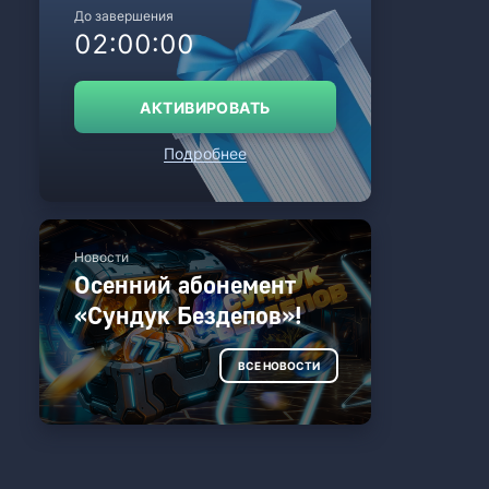
До завершения
:
:
0
2
0
0
0
0
АКТИВИРОВАТЬ
Подробнее
Новости
Осенний абонемент
«Сундук Бездепов»!
ВСЕ НОВОСТИ