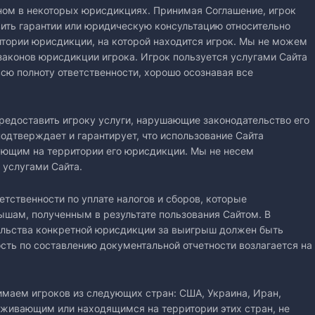
ном в некоторых юрисдикциях. Принимая Соглашение, игрок
вить гарантии или юридическую консультацию относительно
итории юрисдикции, на которой находится игрок. Мы не можем
 законов юрисдикции игрока. Игрок пользуется услугами Сайта
сю полноту ответственности, хорошо осознавая все
редоставить игроку услуги, нарушающие законодательство его
одтверждает и гарантирует, что использование Сайта
ующим на территории его юрисдикции. Мы не несем
 услугами Сайта.
ветственности по уплате налогов и сборов, которые
шам, полученным в результате пользования Сайтом. В
тельства конкретной юрисдикции за выигрыш должен быть
ость по составлению документальной отчетности возлагается на
маем игроков из следующих стран: США, Украина, Иран,
оживающим или находящимся на территории этих стран, не