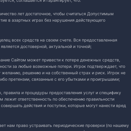
зуется, соглашается и гарантирует, что:
количество лет достаточное, чтобы считаться Допустимым
тие в азартных играх без нарушения действующего
аделец всех средств на своем счете. Вся предоставленная
является достоверной, актуальной и точной;
зование Сайтом может привести к потере денежных средств,
нности за любые возможные потери. Игрок подтверждает, что
 желанию, решению и на собственный страх и риск. Игрок не
ибо претензии, связанные с его убытками и проигрышами;
пы, правила и процедуры предоставления услуг и специфику
нем лежит ответственность по обеспечению правильности
е совершать действия и поступки, которые могут нанести вред
дает нам право устраивать периодические проверки (по нашему