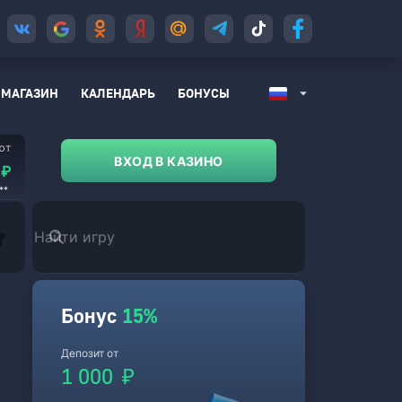
МАГАЗИН
КАЛЕНДАРЬ
БОНУСЫ
ВХОД В КАЗИНО
₽
₽
₽
₽
₽
₽
₽
₽
₽
₽
₽
₽
₽
₽
₽
₽
₽
₽
₽
₽
₽
₽
₽
₽
₽
₽
₽
₽
₽
₽
₽
₽
₽
₽
₽
₽
₽
₽
₽
₽
**
**
**
**
**
**
**
**
**
**
**
**
**
**
**
**
**
**
**
**
**
**
**
**
**
**
**
**
**
**
**
**
**
**
**
**
**
**
**
**
ИЗБРАННОЕ
Бонус
15%
Депозит от
1 000
₽