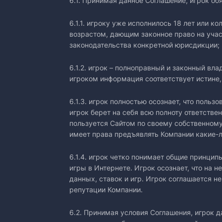
6.1. Принимая данное Соглашение, игрок обя
6.1.1. игроку уже исполнилось 18 лет или 
возрастом, дающим законное право на учас
законодательства конкретной юрисдикции;
6.1.2. игрок – полноправный и законный вл
игроком информация соответствует истине, 
6.1.3. игрок полностью осознает, что поль
игрок берет на себя всю полноту ответстве
пользуется Сайтом по своему собственному
имеет права предъявлять Компании какие-л
6.1.4. игрок четко понимает общие принци
игры в Интернете. Игрок осознает, что на 
данных, ставок и игр. Игрок соглашается н
репутации Компании.
6.2. Принимая условия Соглашения, игрок 