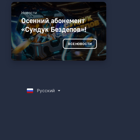
Новости
Осенний абонемент
«Сундук Бездепов»!
ВСЕ НОВОСТИ
Русский