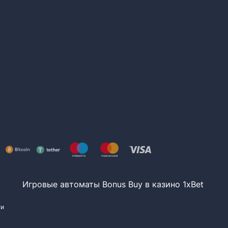
Игровые автоматы Bonus Buy в казино 1xBet
ти