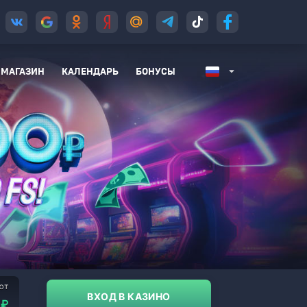
МАГАЗИН
КАЛЕНДАРЬ
БОНУСЫ
ВХОД В КАЗИНО
₽
₽
₽
₽
₽
₽
₽
₽
₽
₽
₽
₽
₽
₽
₽
₽
₽
₽
₽
₽
₽
₽
₽
₽
₽
₽
₽
₽
₽
₽
₽
₽
₽
₽
₽
₽
₽
₽
₽
₽