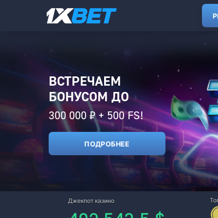
Р
ВСТРЕЧАЕМ
БОЛЬШЕ ПРИЗОВ
БОНУСОМ ДО
БОЛЬШЕ ШАНСОВ
300 000 ₽ + 500 FS!
на победу!
ПОДРОБНЕЕ
КРУТИТЬ