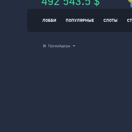
492 543.5
$
ЛОББИ
ПОПУЛЯРНЫЕ
СЛОТЫ
С
Провайдеры