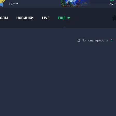
Can***
Can***
Can***
Can***
Can**
Can*
Can*
Can*
Can*
Can*
Can*
Can*
Can*
Can*
Can*
Can*
Can*
Can*
Can*
Can*
Can*
Can*
Can*
Can*
Can*
Can*
Can*
Can*
Can*
Can*
Can*
Can*
Can*
Can*
Can*
Can*
Can*
Can*
Can*
Can*
Can*
Can*
Can*
Can*
ТОЛЫ
НОВИНКИ
LIVE
ЕЩЁ
По популярности