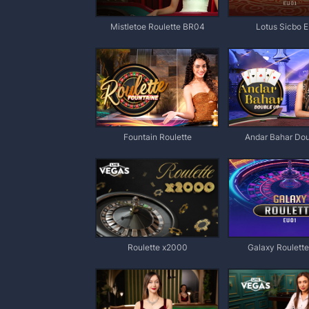
Mistletoe Roulette BR04
Lotus Sicbo 
Fountain Roulette
Andar Bahar Do
Roulette x2000
Galaxy Roulett