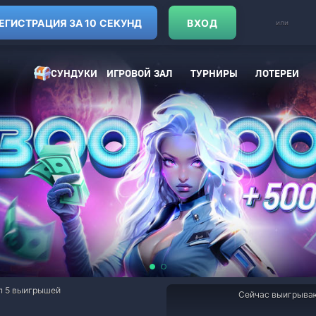
ЕГИСТРАЦИЯ ЗА 10 СЕКУНД
ВХОД
или
CУНДУКИ
ИГРОВОЙ ЗАЛ
ТУРНИРЫ
ЛОТЕРЕИ
994
₽
975
₽
5
₽
20