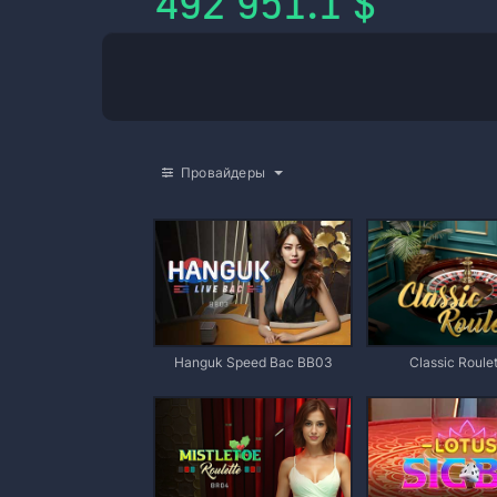
492 951.1
$
Can***
Провайдеры
Hanguk Speed Bac BB03
Classic Roule