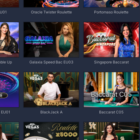
EU01
Oracle Twister Roulette
Portomaso Roulette
uble Up
Galaxia Speed Bac EU03
Singapore Baccarat
e EU01
BlackJack A
Baccarat C05