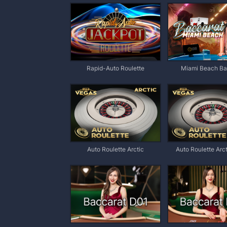
Rapid-Auto Roulette
Miami Beach Ba
Auto Roulette Arctic
Auto Roulette Arc