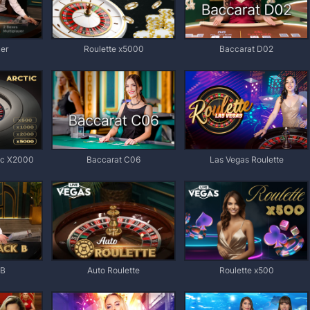
er
Roulette x5000
Baccarat D02
tic X2000
Baccarat C06
Las Vegas Roulette
 B
Auto Roulette
Roulette x500