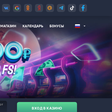
МАГАЗИН
КАЛЕНДАРЬ
БОНУСЫ
ВХОД В КАЗИНО
974
₽
₽
2
₽