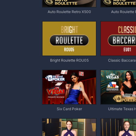
Auto Roulette Retro X500
Auto Roulette 
Bright Roulette ROU05
Classic Baccara
Six Card Poker
Ultimate Texas 