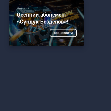
Новости
Осенний абонемент
«Сундук Бездепов»!
ВСЕ НОВОСТИ