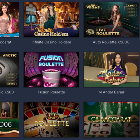
ccarat
Infinite Casino Holdem
Auto Roulette X5000
tic X500
Fusion Roulette
M Andar Bahar