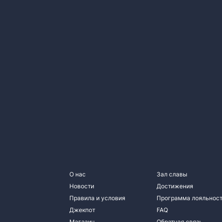
О нас
Зал славы
Новости
Достижения
Правила и условия
Программа лояльнос
Джекпот
FAQ
Магазин
Обратная связь