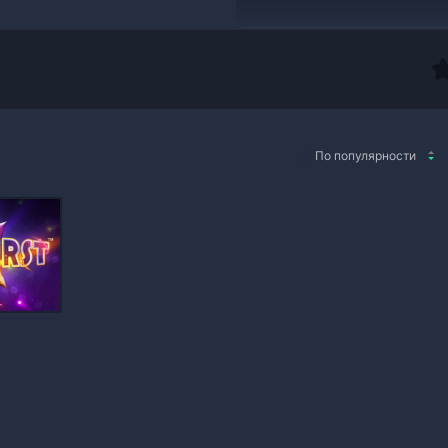
Can***
По популярности