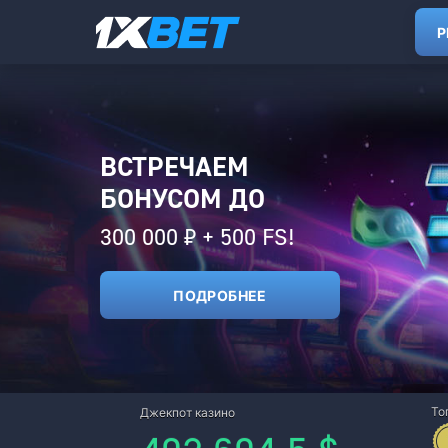
Р
ВСТРЕЧАЕМ
БОЛЬШЕ ПРИЗОВ
БОНУСОМ ДО
БОЛЬШЕ ШАНСОВ
300 000 ₽ + 500 FS!
на победу!
ПОДРОБНЕЕ
КРУТИТЬ