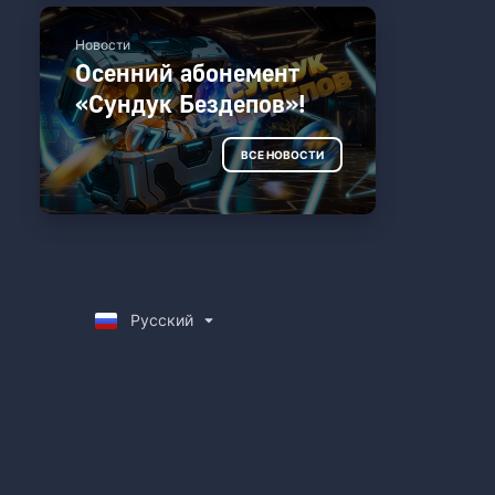
Новости
Осенний абонемент
«Сундук Бездепов»!
ВСЕ НОВОСТИ
Русский