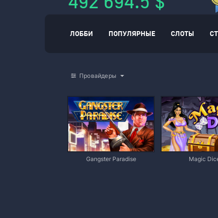
492 694.5
$
ЛОББИ
ПОПУЛЯРНЫЕ
СЛОТЫ
С
Провайдеры
Gangster Paradise
Magic Dic