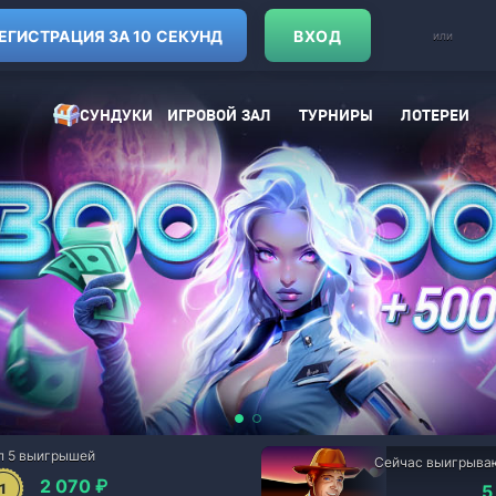
ЕГИСТРАЦИЯ ЗА 10 СЕКУНД
ВХОД
или
CУНДУКИ
ИГРОВОЙ ЗАЛ
ТУРНИРЫ
ЛОТЕРЕИ
2 070
994
975
974
₽
₽
₽
₽
40
20
20
20
50
75
22
15
12
17
17
5
2
2
2
5
2
2
7
2
5
5
5
5
2
2
2
2
2
2
5
2
2
2
5
2
2
5
2
2