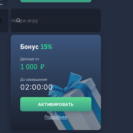
**
**
**
**
**
**
**
**
**
**
**
**
**
**
**
**
**
**
**
**
**
**
**
**
**
**
**
**
**
**
**
**
**
**
**
**
**
**
**
**
ИЗБРАННОЕ
Бонус
15%
Депозит от
1 000
₽
До завершения
:
:
0
2
0
0
0
0
АКТИВИРОВАТЬ
Подробнее