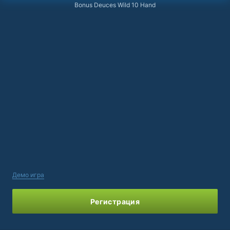
Bonus Deuces Wild 10 Hand
Демо игра
Регистрация